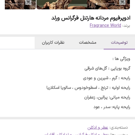
ادوپرفیوم مردانه هارتنل فرگرانس ورلد
برند:
Fragrance World
توضیحات
مشخصات
نظرات کاربران
ویژگی ها :
گروه بویایی : گل‌های شرقی
رایحه : گرم ، شیرین و عودی
رایحه اولیه : ترنج ، اسطوخودوس ، سالویا اسکلاریا
رایحه میانی: پرالین، زعفران
رایحه پایه: سدر ، عود
دسته‌بندی
:
عطر و ادکلن
برچسب‌ها :
عطر و ادکلن
فرگرانس ورلد
ادکلن آقایان