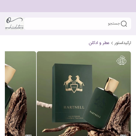
جستجو
ارکیداستور
عطر و ادکلن