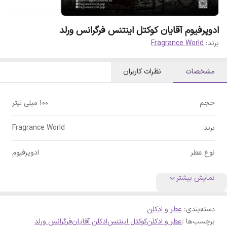
ادوپرفیوم آقایان کوکتل اینتنس فرگرانس ورلد
برند:
Fragrance World
مشخصات
نظرات کاربران
حجم
100 میلی لیتر
برند
Fragrance World
نوع عطر
ادوپرفیوم
نمایش بیشتر
دسته‌بندی
:
عطر و ادکلن
برچسب‌ها :
عطر و ادکلن
کوکتل اینتنس
ادکلن آقایان
فرگرانس ورلد