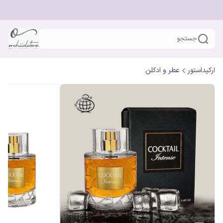
جستجو
ارکیداستور
عطر و ادکلن