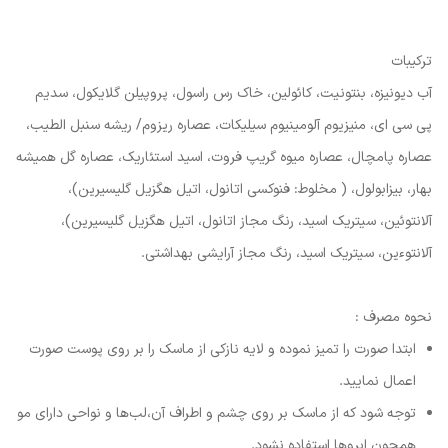
ترکیبات
آب دیونیزه، بنتونیت، کائولین، خاک رس راسول، پروپیلن گلایکول، سدیم
پی سی ای، منیزیوم آلومینیوم سیلیکات، عصاره ریزوم/ ریشه سنبل الطیب،
عصاره پامچال، عصاره میوه گریپ فروت، اسید استئاریک، عصاره گل همیشه
بهار، بیزابولول، ( مخلوط: فنوکسی اتانول، اتیل هگزیل گلیسیرین)،
آلانتوئین، سیتریک اسید، رنگ مجاز اتانول، اتیل هگزیل گلیسیرین)،
آلانتوءین، سیتریک اسید، رنگ مجاز آرایشی بهداشتی.
نحوه مصرف :
ابتدا صورت را تمیز نموده و لایه نازکی از ماسک را بر روی پوست صورت
اعمال نمایید.
توجه شود که از ماسک بر روی چشم و اطراف آن،لب‌ها و نواحی دارای مو
همچون ابروها استفاده نشود.