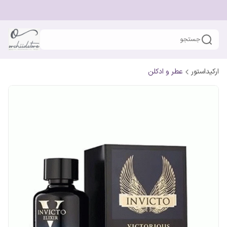
جستجو
ارکیداستور
عطر و ادکلن