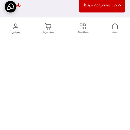
ناموجود
دیدن محصولات مرتبط
خانه
دسته‌بندی
سبد خرید
پروفایل
دسترسی سریع
سیاست حریم خصوصی
تماس با ما
قوانین و مقررات
شکایات
7 روز هفته، از ساعت 9 الی 20 پاسخگوی شما هستیم
شماره تماس
09193227316