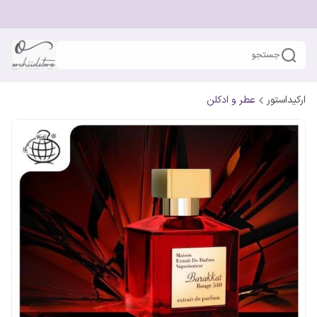
جستجو
ارکیداستور
عطر و ادکلن