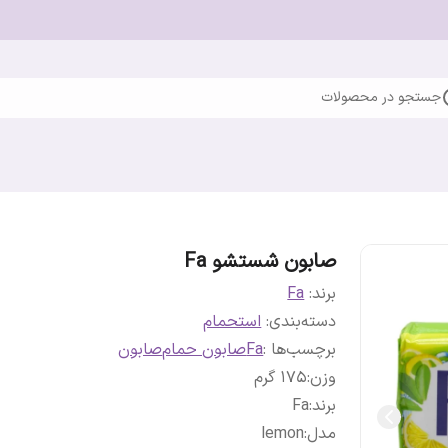
جستجو در محصولات
صابون شستشو Fa
برند:
Fa
دسته‌بندی
:
استحمام
برچسب‌ها :
Fa
صابون حمام
صابون
وزن
:
175 گرم
برند
:
Fa
مدل
:
lemon