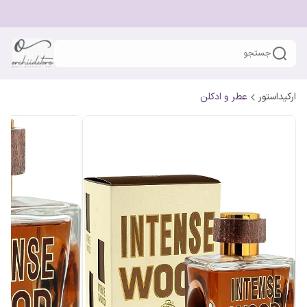
جستجو
ارکیداستور
عطر و ادکلن