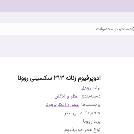
جستجو در محصولات
ادوپرفیوم زنانه 313 سکسیتی روونا
برند:
روونا
دسته‌بندی
:
عطر و ادکلن
برچسب‌ها :
عطر و ادکلن
روونا
حجم
:
30 میلی لیتر
برند
:
روونا
نوع عطر
:
ادوپرفیوم