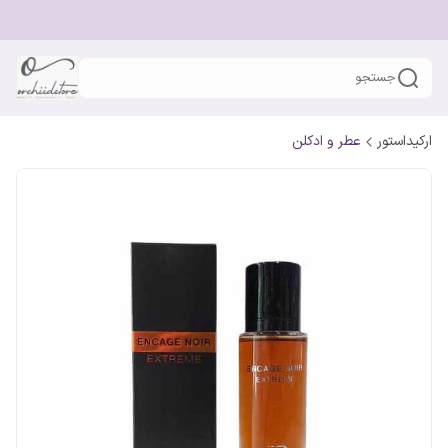
جستجو
ارکیداستور
عطر و ادکلن