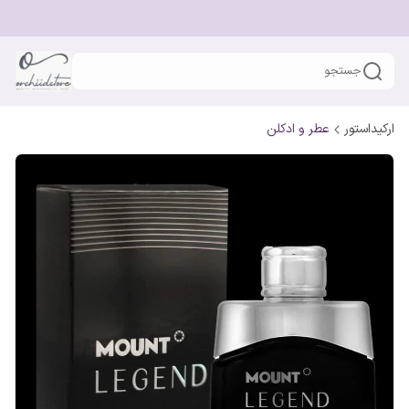
جستجو
ارکیداستور
عطر و ادکلن