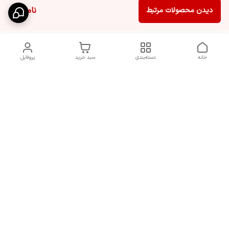
ناموجود
دیدن محصولات مرتبط
خانه
دسته‌بندی
سبد خرید
پروفایل
دسترسی سریع
سیاست حریم خصوصی
تماس با ما
قوانین و مقررات
شکایات
7 روز هفته، از ساعت 9 الی 20 پاسخگوی شما هستیم