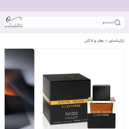
جستجو
ارکیداستور
عطر و ادکلن