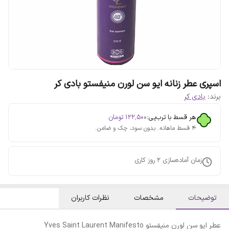
اسپری عطر زنانه ایو سن لورن منیفستو بادی کر
برند:
بادی کر
هر قسط با ترب‌پی:
۱۲۲٬۵۰۰
تومان
۴ قسط ماهانه. بدون سود، چک و ضامن.
زمان آماده‌سازی
2
روز کاری
توضیحات
مشخصات
نظرات کاربران
عطر ایو سن لورن منیفستو Yves Saint Laurent Manifesto