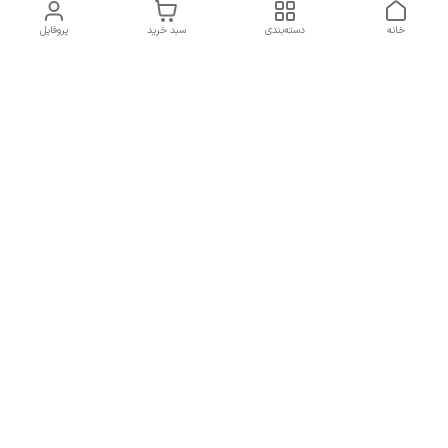
خانه
دسته‌بندی
سبد خرید
پروفایل
دسترسی سریع
سیاست حریم خصوصی
تماس با ما
قوانین و مقررات
شکایات
7 روز هفته، از ساعت 9 الی 20 پاسخگوی شما هستیم
شماره تماس
09193227316
آدرس ایمیل
orchiidstore87@gmail.com