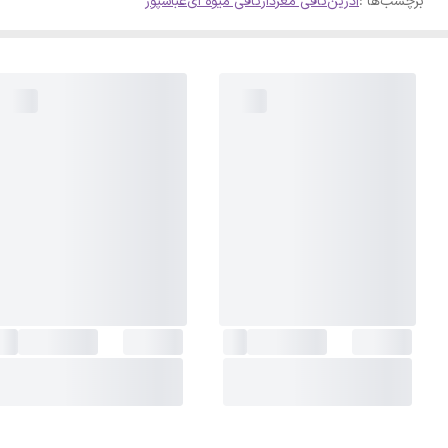
برچسب‌ها :
آدرین
تافی مغزدار
تافی میوه ای
عباسپور