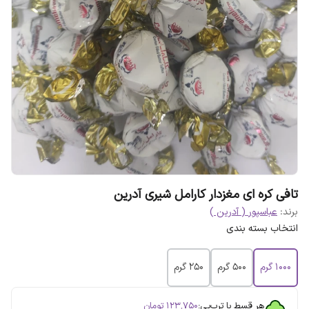
تافی کره ای مغزدار کارامل شیری آدرین
برند:
عباسپور ( آدرین )
انتخاب بسته بندی
1000 گرم
500 گرم
250 گرم
هر قسط با ترب‌پی:
۱۲۳٬۷۵۰
تومان