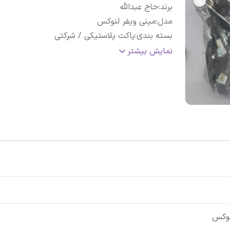
برند
:
حاج عبدالله
مدل
:
مینی ویفر لنوکس
بسته بندی
:
پاکت پلاستیکی / شرکتی
طعم
:
بستنی شکلاتی
نمایش بیشتر
شماره پروانه بهداشتی
:
21/26004
اصالت کالا
:
شرکتی
تاریخ انقضاء
:
1405/10
محصول شرکت
:
صنایع غذایی پشمک حاج عبدااله
نوکس