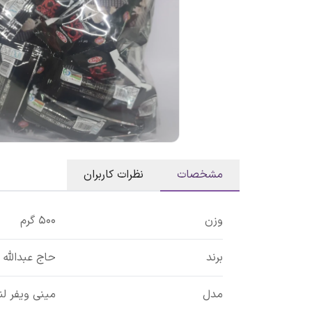
مشخصات
نظرات کاربران
وزن
500 گرم
برند
حاج عبدالله
مدل
مینی ویفر ل