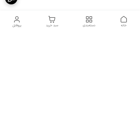
خانه
دسته‌بندی
سبد خرید
پروفایل
دسترسی سریع
سیاست حریم خصوصی
تماس با ما
قوانین و مقررات
شکایات
7 روز هفته، از ساعت 9 الی 20 پاسخگوی شما هستیم
شماره تماس
09193227316
آدرس ایمیل
orchiidstore87@gmail.com