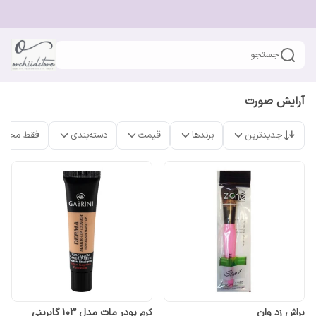
جستجو
آرایش صورت
جدیدترین
برندها
قیمت
دسته‌بندی
فقط محصو
براش زد وان
کرم پودر مات مدل 103 گابرینی