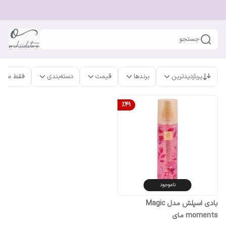
جستجو
پربازدیدترین
برندها
قیمت
دسته‌بندی
فقط محص
%
41
ناموجود
بادی اسپلش مدل Magic
moments مای