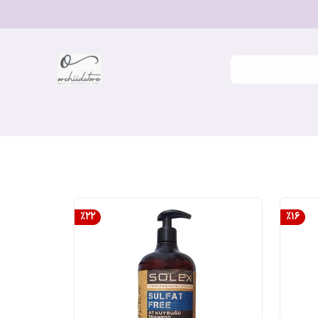
%
22
%
16