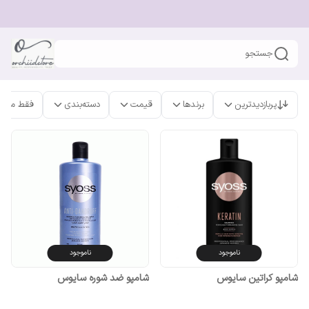
جستجو
پربازدیدترین
برندها
قیمت
دسته‌بندی
فقط محص
ناموجود
ناموجود
شامپو کراتین سایوس
شامپو ضد شوره سایوس