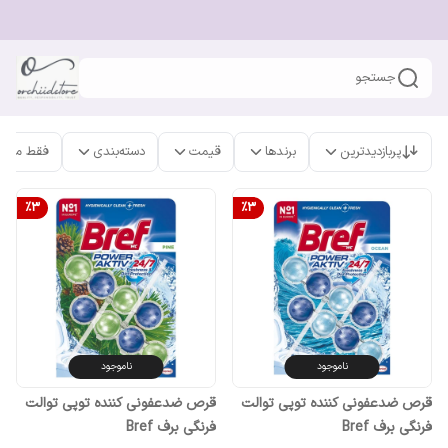
جستجو
پربازدیدترین
برندها
قیمت
دسته‌بندی
فقط محص
%
3
%
3
ناموجود
ناموجود
قرص ضدعفونی کننده توپی توالت
قرص ضدعفونی کننده توپی توالت
فرنگی برف Bref
فرنگی برف Bref