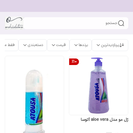
جستجو
پربازدیدترین
برندها
قیمت
دسته‌بندی
فقط محص
%
10
ژل مو مدل aloe vera آتوسا