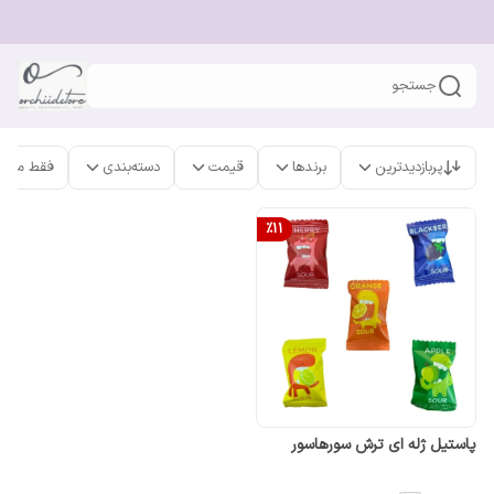
جستجو
پربازدیدترین
برندها
قیمت
دسته‌بندی
فقط محص
%
11
پاستیل ژله ای ترش سورهاسور