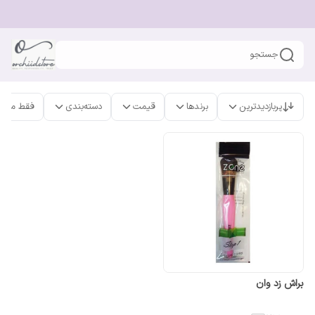
جستجو
پربازدیدترین
برندها
قیمت
دسته‌بندی
فقط محص
براش زد وان