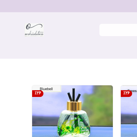
%
26
%
26