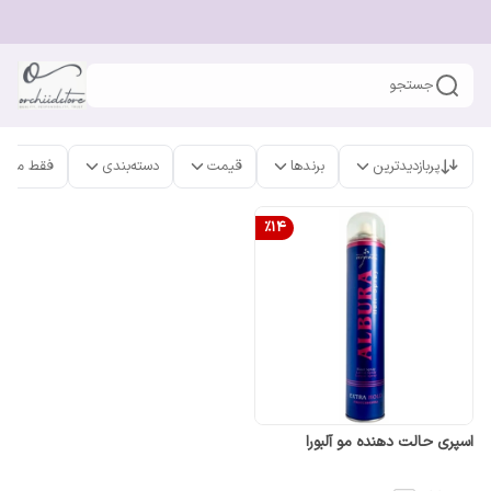
جستجو
پربازدیدترین
برندها
قیمت
دسته‌بندی
فقط محص
%
14
اسپری حالت دهنده مو آلبورا