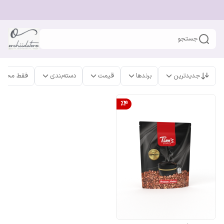
جستجو
جدیدترین
برندها
قیمت
دسته‌بندی
فقط محصو
%
4