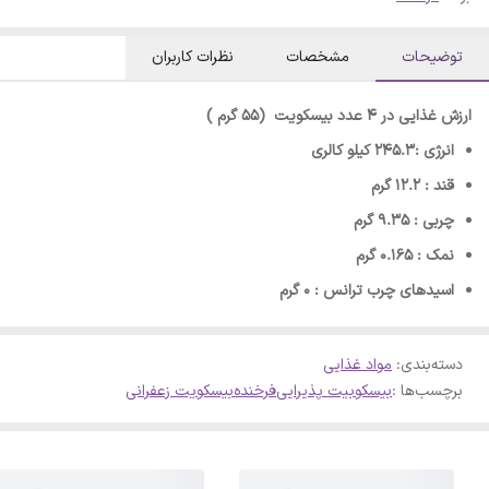
توضیحات
مشخصات
نظرات کاربران
ارزش غذایی در 4 عدد بیسکویت (55 گرم )
انرژی :245.3
کیلو کالری
قند : 12.2 گرم
چربی : 9.35 گرم
نمک : 0.165 گرم
اسیدهای چرب ترانس : 0 گرم
دسته‌بندی
:
مواد غذایی
برچسب‌ها :
بیسکوبیت پذیرایی
فرخنده
بیسکویت زعفرانی