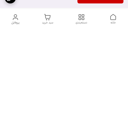
خانه
دسته‌بندی
سبد خرید
پروفایل
دسترسی سریع
سیاست حریم خصوصی
تماس با ما
قوانین و مقررات
شکایات
7 روز هفته، از ساعت 9 الی 20 پاسخگوی شما هستیم
شماره تماس
09193227316
آدرس ایمیل
orchiidstore87@gmail.com